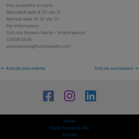
Due possibilità si orario:
Mercoledì dalle 9.30 alle 11
Martedi dalle 19.30 alle 21
Per informazioni:
Dott.ssa Rebeca Macià – Arteterapeuta
3291813936
associazione@funzionealfa.com
←
Articolo precedente
Articolo successivo
→
Home
Cos’è Funzione Alfa
Attività