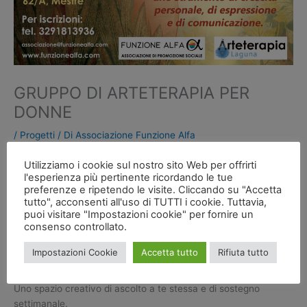
GRUPPO DI ARTETERAPIA PER
DONNE
/
Progetti
/ Di
Associazione Funzione Alfa
Utilizziamo i cookie sul nostro sito Web per offrirti
GRUPPO DI ARTETERAPIA PER DONNE
l'esperienza più pertinente ricordando le tue
Proponiamo questo gruppo interamente al femminile.
preferenze e ripetendo le visite. Cliccando su "Accetta
Uno spazio settimanale di un’ora e mezza dove lasciare libera
tutto", acconsenti all'uso di TUTTI i cookie. Tuttavia,
l’immaginazione e esprimersi attraverso i materiali artistici.
puoi visitare "Impostazioni cookie" per fornire un
consenso controllato.
L’idea è di creare un ambiente accogliente e protetto con 4 o 5
partecipanti.
Impostazioni Cookie
Accetta tutto
Rifiuta tutto
Il percorso creativo parte dal fare per arrivare
all’interiorizzazione dell”atto creativo e trasformativo.
Uno spazio creativo di ascolto a te stessa e di sostegno
settimanale.