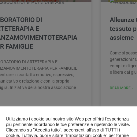
BORATORIO DI
Alleanze 
TETERAPIA E
tessuto p
ANZAMOVIMENTOTERAPIA
assieme
R FAMIGLIE
Come si posson
generazioni? Co
ORATORIO DI ARTETERAPIA E
compito di gen
ZAMOVIMENTOTERAPIA PER FAMIGLIE.
e libera dai giu
entrare in contatto emotivo, espressivo,
nicativo e relazionale con la propria
glia. Iniziativa della nostra associazione
READ MORE »
D MORE »
Utilizziamo i cookie sul nostro sito Web per offrirti l'esperienza
più pertinente ricordando le tue preferenze e ripetendo le visite.
Cliccando su "Accetta tutto", acconsenti all'uso di TUTTI i
cookie. Tuttavia, puoi visitare "Impostazioni cookie" per fornire