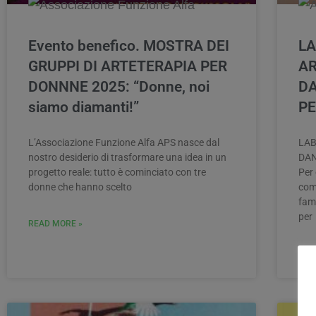
Evento benefico. MOSTRA DEI
LA
GRUPPI DI ARTETERAPIA PER
AR
DONNNE 2025: “Donne, noi
D
siamo diamanti!”
PE
L’Associazione Funzione Alfa APS nasce dal
LAB
nostro desiderio di trasformare una idea in un
DAN
progetto reale: tutto è cominciato con tre
Per 
donne che hanno scelto
comu
fami
per
READ MORE »
REA