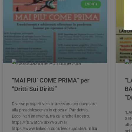
EVENTI
“MAI PIU’ COME PRIMA” per
“L
“Dritti Sui Diritti”
BA
“Dr
Diverse prospettive si intrecciano per ripensare
alla preadolescenza in epoca di Pandemia.
“LA
Ecco i vari interventi, tra cui anche il nostro. ​
GENI
https://fb.watch/8rxYVG3IYa/ ​
ulte
https://www.linkedin.com/feed/update/urn:li:a
nei 